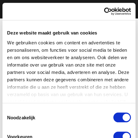
Deze website maakt gebruik van cookies
We gebruiken cookies om content en advertenties te
personaliseren, om functies voor social media te bieden
en om ons websiteverkeer te analyseren. Ook delen we
informatie over uw gebruik van onze site met onze
partners voor social media, adverteren en analyse. Deze
partners kunnen deze gegevens combineren met andere
informatie die u aan ze heeft verstrekt of die ze hebben
verzameld op basis van uw gebruik van hun services. U
gaat akkoord met onze cookies als u onze website blijft
gebruiken.
Toestemmingsselectie
Noodzakelijk
Voorkeuren