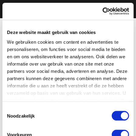
Deze website maakt gebruik van cookies
We gebruiken cookies om content en advertenties te
personaliseren, om functies voor social media te bieden
en om ons websiteverkeer te analyseren. Ook delen we
informatie over uw gebruik van onze site met onze
partners voor social media, adverteren en analyse. Deze
partners kunnen deze gegevens combineren met andere
informatie die u aan ze heeft verstrekt of die ze hebben
verzameld op basis van uw gebruik van hun services. U
gaat akkoord met onze cookies als u onze website blijft
gebruiken.
Toestemmingsselectie
Noodzakelijk
Voorkeuren