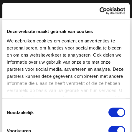
Deze website maakt gebruik van cookies
We gebruiken cookies om content en advertenties te
personaliseren, om functies voor social media te bieden
en om ons websiteverkeer te analyseren. Ook delen we
informatie over uw gebruik van onze site met onze
partners voor social media, adverteren en analyse. Deze
partners kunnen deze gegevens combineren met andere
informatie die u aan ze heeft verstrekt of die ze hebben
verzameld op basis van uw gebruik van hun services. U
gaat akkoord met onze cookies als u onze website blijft
gebruiken.
Toestemmingsselectie
Noodzakelijk
Voorkeuren