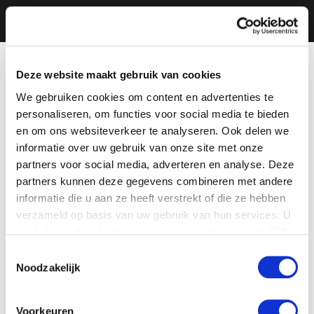
Deze website maakt gebruik van cookies
We gebruiken cookies om content en advertenties te
personaliseren, om functies voor social media te bieden
en om ons websiteverkeer te analyseren. Ook delen we
informatie over uw gebruik van onze site met onze
partners voor social media, adverteren en analyse. Deze
partners kunnen deze gegevens combineren met andere
informatie die u aan ze heeft verstrekt of die ze hebben
verzameld op basis van uw gebruik van hun services. U
gaat akkoord met onze cookies als u onze website blijft
gebruiken.
Toestemmingsselectie
Noodzakelijk
Voorkeuren