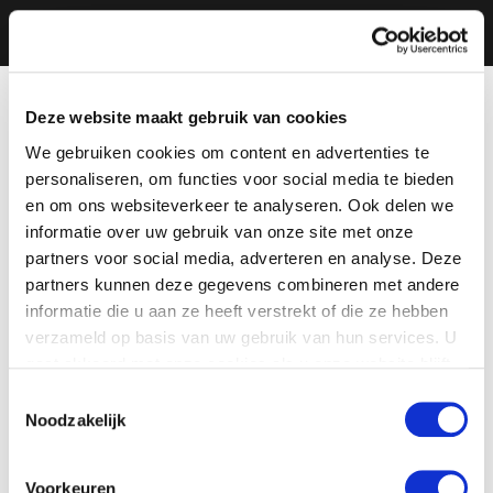
Deze website maakt gebruik van cookies
We gebruiken cookies om content en advertenties te
personaliseren, om functies voor social media te bieden
en om ons websiteverkeer te analyseren. Ook delen we
informatie over uw gebruik van onze site met onze
partners voor social media, adverteren en analyse. Deze
partners kunnen deze gegevens combineren met andere
informatie die u aan ze heeft verstrekt of die ze hebben
verzameld op basis van uw gebruik van hun services. U
gaat akkoord met onze cookies als u onze website blijft
gebruiken.
Toestemmingsselectie
Noodzakelijk
Voorkeuren