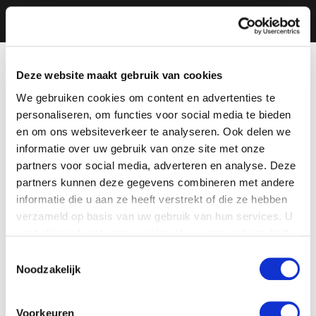
Deze website maakt gebruik van cookies
We gebruiken cookies om content en advertenties te
personaliseren, om functies voor social media te bieden
en om ons websiteverkeer te analyseren. Ook delen we
informatie over uw gebruik van onze site met onze
partners voor social media, adverteren en analyse. Deze
partners kunnen deze gegevens combineren met andere
informatie die u aan ze heeft verstrekt of die ze hebben
verzameld op basis van uw gebruik van hun services. U
gaat akkoord met onze cookies als u onze website blijft
gebruiken.
Toestemmingsselectie
Noodzakelijk
Voorkeuren