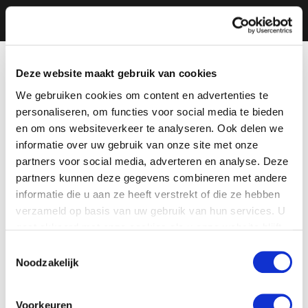
Deze website maakt gebruik van cookies
We gebruiken cookies om content en advertenties te
personaliseren, om functies voor social media te bieden
en om ons websiteverkeer te analyseren. Ook delen we
informatie over uw gebruik van onze site met onze
partners voor social media, adverteren en analyse. Deze
partners kunnen deze gegevens combineren met andere
informatie die u aan ze heeft verstrekt of die ze hebben
verzameld op basis van uw gebruik van hun services. U
gaat akkoord met onze cookies als u onze website blijft
gebruiken.
Toestemmingsselectie
Noodzakelijk
Voorkeuren