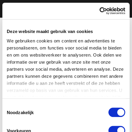
Deze website maakt gebruik van cookies
We gebruiken cookies om content en advertenties te
personaliseren, om functies voor social media te bieden
en om ons websiteverkeer te analyseren. Ook delen we
informatie over uw gebruik van onze site met onze
partners voor social media, adverteren en analyse. Deze
partners kunnen deze gegevens combineren met andere
informatie die u aan ze heeft verstrekt of die ze hebben
verzameld op basis van uw gebruik van hun services. U
gaat akkoord met onze cookies als u onze website blijft
gebruiken.
Toestemmingsselectie
Noodzakelijk
Voorkeuren