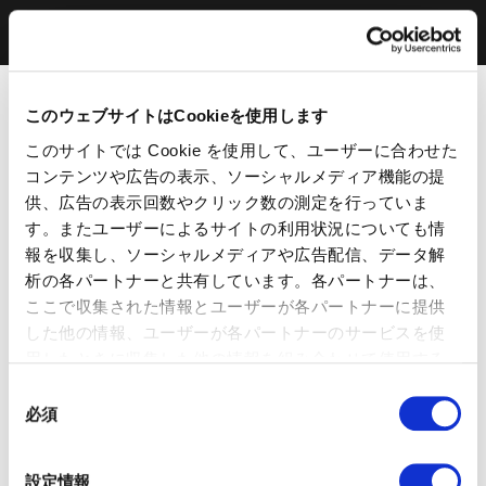
このウェブサイトはCookieを使用します
このサイトでは Cookie を使用して、ユーザーに合わせた
コンテンツや広告の表示、ソーシャルメディア機能の提
供、広告の表示回数やクリック数の測定を行っていま
す。またユーザーによるサイトの利用状況についても情
報を収集し、ソーシャルメディアや広告配信、データ解
析の各パートナーと共有しています。各パートナーは、
ここで収集された情報とユーザーが各パートナーに提供
した他の情報、ユーザーが各パートナーのサービスを使
用したときに収集した他の情報を組み合わせて使用する
ことがあります。 当ウェブサイトの使用を続行するとク
同
ッキーに同意したことになります。
必須
意
の
選
設定情報