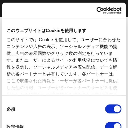
このウェブサイトはCookieを使用します
このサイトでは Cookie を使用して、ユーザーに合わせた
コンテンツや広告の表示、ソーシャルメディア機能の提
供、広告の表示回数やクリック数の測定を行っていま
す。またユーザーによるサイトの利用状況についても情
報を収集し、ソーシャルメディアや広告配信、データ解
析の各パートナーと共有しています。各パートナーは、
ここで収集された情報とユーザーが各パートナーに提供
した他の情報、ユーザーが各パートナーのサービスを使
用したときに収集した他の情報を組み合わせて使用する
ことがあります。 当ウェブサイトの使用を続行するとク
同
ッキーに同意したことになります。
必須
意
の
選
設定情報