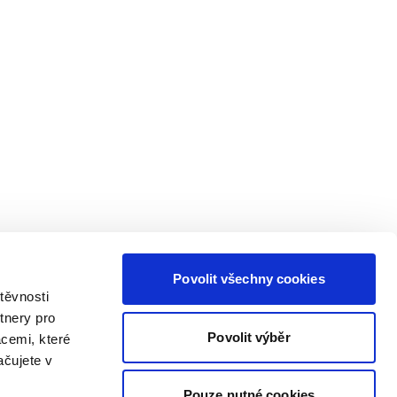
Povolit všechny cookies
těvnosti
tnery pro
Povolit výběr
acemi, které
ačujete v
Pouze nutné cookies