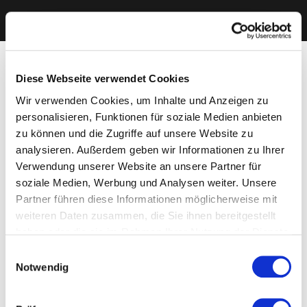
Diese Webseite verwendet Cookies
Wir verwenden Cookies, um Inhalte und Anzeigen zu
personalisieren, Funktionen für soziale Medien anbieten
zu können und die Zugriffe auf unsere Website zu
analysieren. Außerdem geben wir Informationen zu Ihrer
Verwendung unserer Website an unsere Partner für
soziale Medien, Werbung und Analysen weiter. Unsere
Partner führen diese Informationen möglicherweise mit
weiteren Daten zusammen, die Sie ihnen bereitgestellt
haben oder die sie im Rahmen Ihrer Nutzung der Dienste
gesammelt haben. Sie geben Einwilligung zu unseren
Einwilligungsauswahl
Cookies, wenn Sie unsere Webseite weiterhin nutzen.
Notwendig