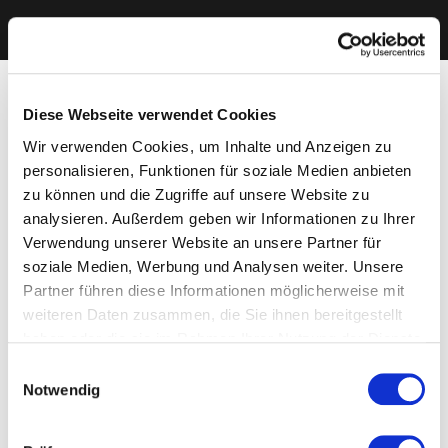
Diese Webseite verwendet Cookies
Wir verwenden Cookies, um Inhalte und Anzeigen zu
personalisieren, Funktionen für soziale Medien anbieten
zu können und die Zugriffe auf unsere Website zu
analysieren. Außerdem geben wir Informationen zu Ihrer
Verwendung unserer Website an unsere Partner für
soziale Medien, Werbung und Analysen weiter. Unsere
Partner führen diese Informationen möglicherweise mit
weiteren Daten zusammen, die Sie ihnen bereitgestellt
haben oder die sie im Rahmen Ihrer Nutzung der Dienste
gesammelt haben. Sie geben Einwilligung zu unseren
Einwilligungsauswahl
Cookies, wenn Sie unsere Webseite weiterhin nutzen.
Notwendig