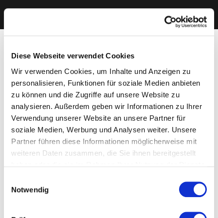
Diese Webseite verwendet Cookies
Wir verwenden Cookies, um Inhalte und Anzeigen zu
personalisieren, Funktionen für soziale Medien anbieten
zu können und die Zugriffe auf unsere Website zu
analysieren. Außerdem geben wir Informationen zu Ihrer
Verwendung unserer Website an unsere Partner für
soziale Medien, Werbung und Analysen weiter. Unsere
Partner führen diese Informationen möglicherweise mit
weiteren Daten zusammen, die Sie ihnen bereitgestellt
haben oder die sie im Rahmen Ihrer Nutzung der Dienste
gesammelt haben. Sie geben Einwilligung zu unseren
Einwilligungsauswahl
Cookies, wenn Sie unsere Webseite weiterhin nutzen.
Notwendig