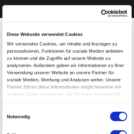
Diese Webseite verwendet Cookies
Wir verwenden Cookies, um Inhalte und Anzeigen zu
personalisieren, Funktionen für soziale Medien anbieten
zu können und die Zugriffe auf unsere Website zu
analysieren. Außerdem geben wir Informationen zu Ihrer
Verwendung unserer Website an unsere Partner für
soziale Medien, Werbung und Analysen weiter. Unsere
Partner führen diese Informationen möglicherweise mit
weiteren Daten zusammen, die Sie ihnen bereitgestellt
haben oder die sie im Rahmen Ihrer Nutzung der Dienste
gesammelt haben. Sie geben Einwilligung zu unseren
Einwilligungsauswahl
Cookies, wenn Sie unsere Webseite weiterhin nutzen.
Notwendig