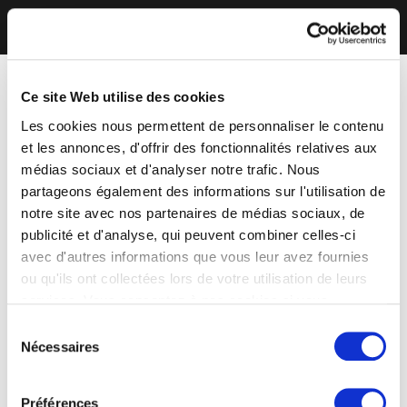
Ce site Web utilise des cookies
Les cookies nous permettent de personnaliser le contenu
et les annonces, d'offrir des fonctionnalités relatives aux
médias sociaux et d'analyser notre trafic. Nous
partageons également des informations sur l'utilisation de
notre site avec nos partenaires de médias sociaux, de
publicité et d'analyse, qui peuvent combiner celles-ci
avec d'autres informations que vous leur avez fournies
ou qu'ils ont collectées lors de votre utilisation de leurs
services. Vous consentez à nos cookies si vous
continuez à utiliser notre site Web.
Sélection
Nécessaires
du
consentement
Préférences