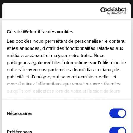
Ce site Web utilise des cookies
Les cookies nous permettent de personnaliser le contenu
et les annonces, d'offrir des fonctionnalités relatives aux
médias sociaux et d'analyser notre trafic. Nous
partageons également des informations sur l'utilisation de
notre site avec nos partenaires de médias sociaux, de
publicité et d'analyse, qui peuvent combiner celles-ci
avec d'autres informations que vous leur avez fournies
ou qu'ils ont collectées lors de votre utilisation de leurs
services. Vous consentez à nos cookies si vous
continuez à utiliser notre site Web.
Sélection
Nécessaires
du
consentement
Préférences