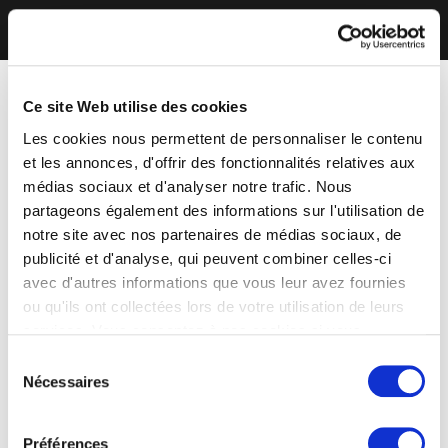
Ce site Web utilise des cookies
Les cookies nous permettent de personnaliser le contenu
et les annonces, d'offrir des fonctionnalités relatives aux
médias sociaux et d'analyser notre trafic. Nous
partageons également des informations sur l'utilisation de
notre site avec nos partenaires de médias sociaux, de
publicité et d'analyse, qui peuvent combiner celles-ci
avec d'autres informations que vous leur avez fournies
ou qu'ils ont collectées lors de votre utilisation de leurs
services. Vous consentez à nos cookies si vous
continuez à utiliser notre site Web.
Sélection
Nécessaires
du
consentement
Préférences