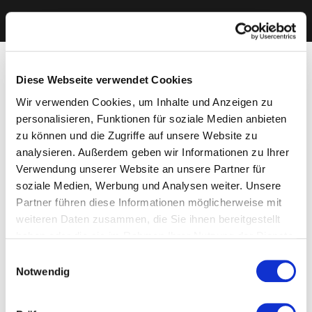
Diese Webseite verwendet Cookies
Wir verwenden Cookies, um Inhalte und Anzeigen zu
personalisieren, Funktionen für soziale Medien anbieten
zu können und die Zugriffe auf unsere Website zu
analysieren. Außerdem geben wir Informationen zu Ihrer
Verwendung unserer Website an unsere Partner für
soziale Medien, Werbung und Analysen weiter. Unsere
Partner führen diese Informationen möglicherweise mit
weiteren Daten zusammen, die Sie ihnen bereitgestellt
haben oder die sie im Rahmen Ihrer Nutzung der Dienste
gesammelt haben. Sie geben Einwilligung zu unseren
Einwilligungsauswahl
Cookies, wenn Sie unsere Webseite weiterhin nutzen.
Notwendig