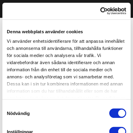
Denna webbplats använder cookies
Vi använder enhetsidentifierare för att anpassa innehållet
och annonserna till användarna, tillhandahålla funktioner
för sociala medier och analysera vår trafik. Vi
vidarebefordrar även sådana identifierare och annan
information från din enhet till de sociala medier och
annons- och analysföretag som vi samarbetar med.
Dessa kan i sin tur kombinera informationen med annan
information som du har tillhandahållit eller som de har
samlat in när du har använt deras tjänster. Du godkänner
våra cookies vid fortsatt användande av vår webbplats.
Samtyckesval
Nödvändig
Inställningar