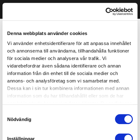
Denna webbplats använder cookies
Vi använder enhetsidentifierare för att anpassa innehållet
och annonserna till användarna, tillhandahålla funktioner
för sociala medier och analysera vår trafik. Vi
vidarebefordrar även sådana identifierare och annan
information från din enhet till de sociala medier och
annons- och analysföretag som vi samarbetar med.
Dessa kan i sin tur kombinera informationen med annan
information som du har tillhandahållit eller som de har
samlat in när du har använt deras tjänster. Du godkänner
våra cookies vid fortsatt användande av vår webbplats.
Samtyckesval
Nödvändig
Inställningar