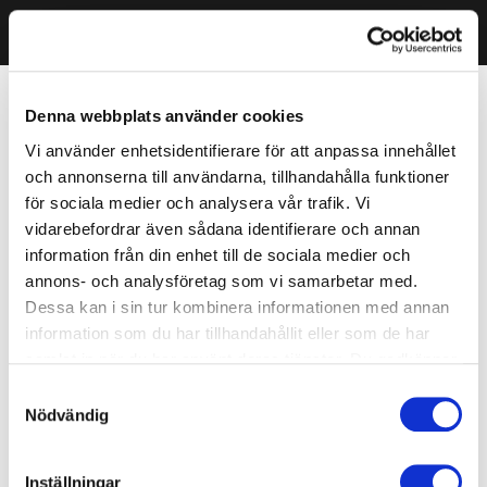
Denna webbplats använder cookies
Vi använder enhetsidentifierare för att anpassa innehållet
och annonserna till användarna, tillhandahålla funktioner
för sociala medier och analysera vår trafik. Vi
vidarebefordrar även sådana identifierare och annan
information från din enhet till de sociala medier och
annons- och analysföretag som vi samarbetar med.
Dessa kan i sin tur kombinera informationen med annan
information som du har tillhandahållit eller som de har
samlat in när du har använt deras tjänster. Du godkänner
våra cookies vid fortsatt användande av vår webbplats.
Samtyckesval
Nödvändig
Inställningar