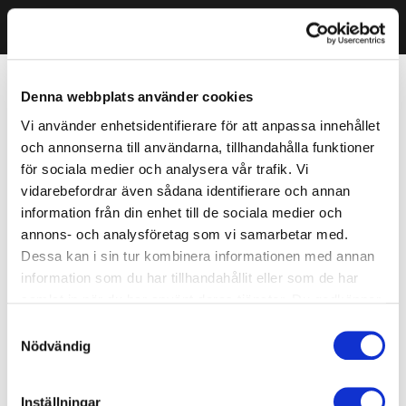
Denna webbplats använder cookies
Vi använder enhetsidentifierare för att anpassa innehållet
och annonserna till användarna, tillhandahålla funktioner
för sociala medier och analysera vår trafik. Vi
vidarebefordrar även sådana identifierare och annan
information från din enhet till de sociala medier och
annons- och analysföretag som vi samarbetar med.
Dessa kan i sin tur kombinera informationen med annan
information som du har tillhandahållit eller som de har
samlat in när du har använt deras tjänster. Du godkänner
våra cookies vid fortsatt användande av vår webbplats.
Samtyckesval
Nödvändig
Inställningar