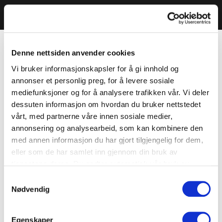
Denne nettsiden anvender cookies
Vi bruker informasjonskapsler for å gi innhold og
annonser et personlig preg, for å levere sosiale
mediefunksjoner og for å analysere trafikken vår. Vi deler
dessuten informasjon om hvordan du bruker nettstedet
vårt, med partnerne våre innen sosiale medier,
annonsering og analysearbeid, som kan kombinere den
med annen informasjon du har gjort tilgjengelig for dem,
eller som de har samlet inn gjennom din bruk av
tjenestene deres. Du godtar automatisk vår bruk av
informasjonskapsler ved å bruke nettstedet vårt.
Samtykkevalg
Nødvendig
Egenskaper