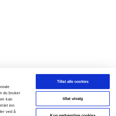
Tillat alle cookies
osiale
n du bruker
tillat utvalg
som kan
mlet inn
ler ved å
Kun nødvendige cookies