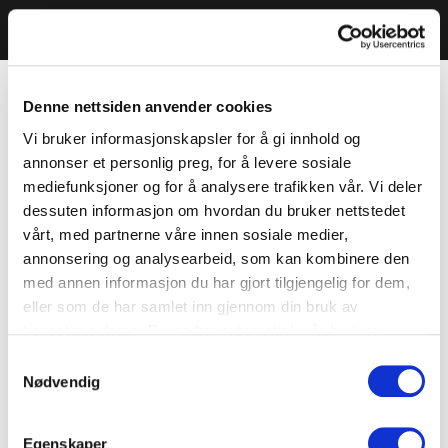
Denne nettsiden anvender cookies
Vi bruker informasjonskapsler for å gi innhold og
annonser et personlig preg, for å levere sosiale
mediefunksjoner og for å analysere trafikken vår. Vi deler
dessuten informasjon om hvordan du bruker nettstedet
vårt, med partnerne våre innen sosiale medier,
annonsering og analysearbeid, som kan kombinere den
med annen informasjon du har gjort tilgjengelig for dem,
eller som de har samlet inn gjennom din bruk av
tjenestene deres. Du godtar automatisk vår bruk av
informasjonskapsler ved å bruke nettstedet vårt.
Samtykkevalg
Nødvendig
Egenskaper