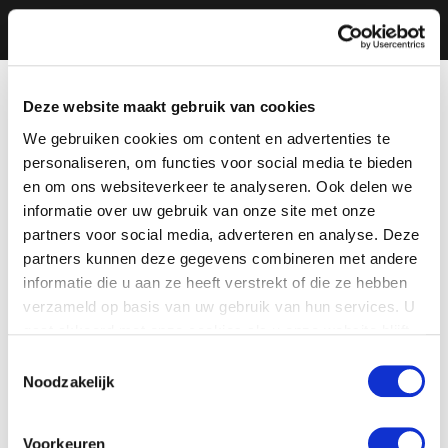
Deze website maakt gebruik van cookies
We gebruiken cookies om content en advertenties te
personaliseren, om functies voor social media te bieden
en om ons websiteverkeer te analyseren. Ook delen we
informatie over uw gebruik van onze site met onze
partners voor social media, adverteren en analyse. Deze
partners kunnen deze gegevens combineren met andere
informatie die u aan ze heeft verstrekt of die ze hebben
verzameld op basis van uw gebruik van hun services. U
gaat akkoord met onze cookies als u onze website blijft
gebruiken.
Toestemmingsselectie
Noodzakelijk
Voorkeuren