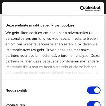
Deze website maakt gebruik van cookies
We gebruiken cookies om content en advertenties te
personaliseren, om functies voor social media te bieden
en om ons websiteverkeer te analyseren. Ook delen we
informatie over uw gebruik van onze site met onze
partners voor social media, adverteren en analyse. Deze
partners kunnen deze gegevens combineren met andere
informatie die u aan ze heeft verstrekt of die ze hebben
verzameld op basis van uw gebruik van hun services. U
gaat akkoord met onze cookies als u onze website blijft
gebruiken.
Toestemmingsselectie
Noodzakelijk
Voorkeuren