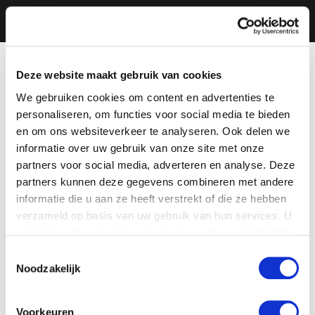
Deze website maakt gebruik van cookies
We gebruiken cookies om content en advertenties te
personaliseren, om functies voor social media te bieden
en om ons websiteverkeer te analyseren. Ook delen we
informatie over uw gebruik van onze site met onze
partners voor social media, adverteren en analyse. Deze
partners kunnen deze gegevens combineren met andere
informatie die u aan ze heeft verstrekt of die ze hebben
verzameld op basis van uw gebruik van hun services. U
gaat akkoord met onze cookies als u onze website blijft
gebruiken.
Toestemmingsselectie
Noodzakelijk
Voorkeuren