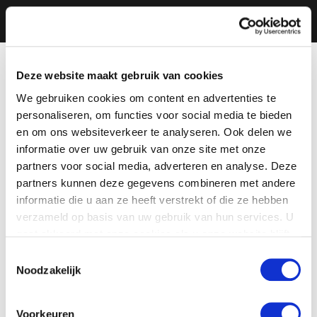
Deze website maakt gebruik van cookies
We gebruiken cookies om content en advertenties te
personaliseren, om functies voor social media te bieden
en om ons websiteverkeer te analyseren. Ook delen we
informatie over uw gebruik van onze site met onze
partners voor social media, adverteren en analyse. Deze
partners kunnen deze gegevens combineren met andere
informatie die u aan ze heeft verstrekt of die ze hebben
verzameld op basis van uw gebruik van hun services. U
gaat akkoord met onze cookies als u onze website blijft
gebruiken.
Toestemmingsselectie
Noodzakelijk
Voorkeuren