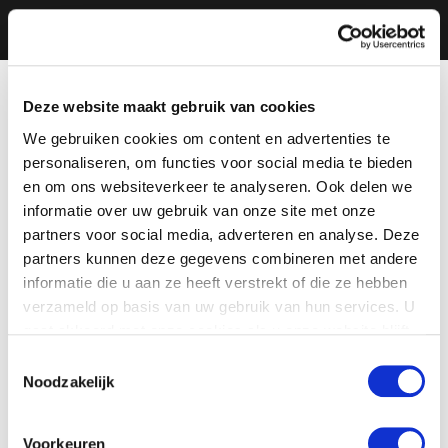
Deze website maakt gebruik van cookies
We gebruiken cookies om content en advertenties te
personaliseren, om functies voor social media te bieden
en om ons websiteverkeer te analyseren. Ook delen we
informatie over uw gebruik van onze site met onze
partners voor social media, adverteren en analyse. Deze
partners kunnen deze gegevens combineren met andere
informatie die u aan ze heeft verstrekt of die ze hebben
verzameld op basis van uw gebruik van hun services. U
gaat akkoord met onze cookies als u onze website blijft
gebruiken.
Toestemmingsselectie
Noodzakelijk
Voorkeuren