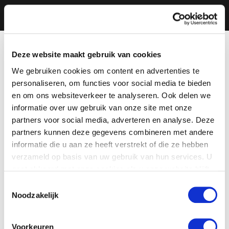
Deze website maakt gebruik van cookies
We gebruiken cookies om content en advertenties te
personaliseren, om functies voor social media te bieden
en om ons websiteverkeer te analyseren. Ook delen we
informatie over uw gebruik van onze site met onze
partners voor social media, adverteren en analyse. Deze
partners kunnen deze gegevens combineren met andere
informatie die u aan ze heeft verstrekt of die ze hebben
verzameld op basis van uw gebruik van hun services. U
gaat akkoord met onze cookies als u onze website blijft
gebruiken.
Toestemmingsselectie
Noodzakelijk
Voorkeuren