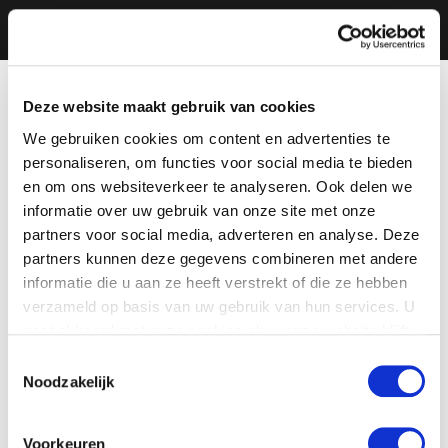
Deze website maakt gebruik van cookies
We gebruiken cookies om content en advertenties te
personaliseren, om functies voor social media te bieden
en om ons websiteverkeer te analyseren. Ook delen we
informatie over uw gebruik van onze site met onze
partners voor social media, adverteren en analyse. Deze
partners kunnen deze gegevens combineren met andere
informatie die u aan ze heeft verstrekt of die ze hebben
verzameld op basis van uw gebruik van hun services. U
gaat akkoord met onze cookies als u onze website blijft
gebruiken.
Toestemmingsselectie
Noodzakelijk
Voorkeuren