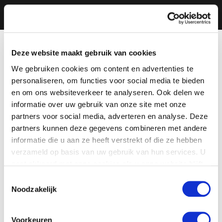
Deze website maakt gebruik van cookies
We gebruiken cookies om content en advertenties te
personaliseren, om functies voor social media te bieden
en om ons websiteverkeer te analyseren. Ook delen we
informatie over uw gebruik van onze site met onze
partners voor social media, adverteren en analyse. Deze
partners kunnen deze gegevens combineren met andere
informatie die u aan ze heeft verstrekt of die ze hebben
verzameld op basis van uw gebruik van hun services. U
gaat akkoord met onze cookies als u onze website blijft
gebruiken.
Toestemmingsselectie
Noodzakelijk
Voorkeuren