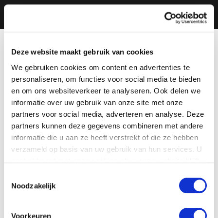
Deze website maakt gebruik van cookies
We gebruiken cookies om content en advertenties te
personaliseren, om functies voor social media te bieden
en om ons websiteverkeer te analyseren. Ook delen we
informatie over uw gebruik van onze site met onze
partners voor social media, adverteren en analyse. Deze
partners kunnen deze gegevens combineren met andere
informatie die u aan ze heeft verstrekt of die ze hebben
verzameld op basis van uw gebruik van hun services. U
gaat akkoord met onze cookies als u onze website blijft
gebruiken.
Toestemmingsselectie
Noodzakelijk
Voorkeuren