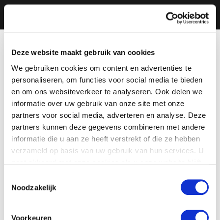
Deze website maakt gebruik van cookies
We gebruiken cookies om content en advertenties te
personaliseren, om functies voor social media te bieden
en om ons websiteverkeer te analyseren. Ook delen we
informatie over uw gebruik van onze site met onze
partners voor social media, adverteren en analyse. Deze
partners kunnen deze gegevens combineren met andere
informatie die u aan ze heeft verstrekt of die ze hebben
verzameld op basis van uw gebruik van hun services. U
gaat akkoord met onze cookies als u onze website blijft
gebruiken.
Toestemmingsselectie
Noodzakelijk
Voorkeuren