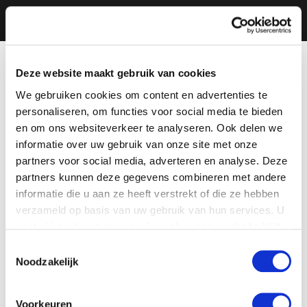
Deze website maakt gebruik van cookies
We gebruiken cookies om content en advertenties te
personaliseren, om functies voor social media te bieden
en om ons websiteverkeer te analyseren. Ook delen we
informatie over uw gebruik van onze site met onze
partners voor social media, adverteren en analyse. Deze
partners kunnen deze gegevens combineren met andere
informatie die u aan ze heeft verstrekt of die ze hebben
verzameld op basis van uw gebruik van hun services. U
gaat akkoord met onze cookies als u onze website blijft
gebruiken.
Toestemmingsselectie
Noodzakelijk
Voorkeuren