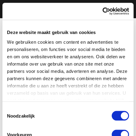
Deze website maakt gebruik van cookies
We gebruiken cookies om content en advertenties te
personaliseren, om functies voor social media te bieden
en om ons websiteverkeer te analyseren. Ook delen we
informatie over uw gebruik van onze site met onze
partners voor social media, adverteren en analyse. Deze
partners kunnen deze gegevens combineren met andere
informatie die u aan ze heeft verstrekt of die ze hebben
verzameld op basis van uw gebruik van hun services. U
gaat akkoord met onze cookies als u onze website blijft
gebruiken.
Toestemmingsselectie
Noodzakelijk
Voorkeuren