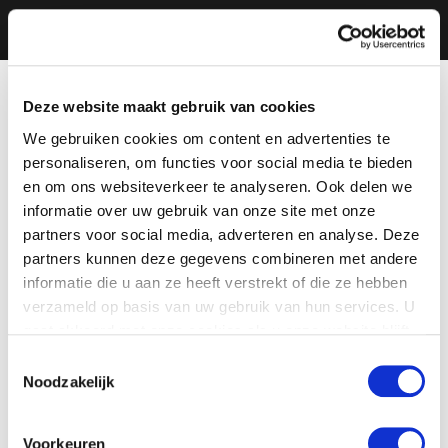
Deze website maakt gebruik van cookies
We gebruiken cookies om content en advertenties te
personaliseren, om functies voor social media te bieden
en om ons websiteverkeer te analyseren. Ook delen we
informatie over uw gebruik van onze site met onze
partners voor social media, adverteren en analyse. Deze
partners kunnen deze gegevens combineren met andere
informatie die u aan ze heeft verstrekt of die ze hebben
verzameld op basis van uw gebruik van hun services. U
gaat akkoord met onze cookies als u onze website blijft
gebruiken.
Toestemmingsselectie
Noodzakelijk
Voorkeuren