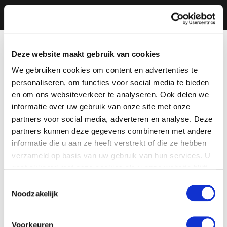
Deze website maakt gebruik van cookies
We gebruiken cookies om content en advertenties te
personaliseren, om functies voor social media te bieden
en om ons websiteverkeer te analyseren. Ook delen we
informatie over uw gebruik van onze site met onze
partners voor social media, adverteren en analyse. Deze
partners kunnen deze gegevens combineren met andere
informatie die u aan ze heeft verstrekt of die ze hebben
verzameld op basis van uw gebruik van hun services. U
gaat akkoord met onze cookies als u onze website blijft
gebruiken.
Toestemmingsselectie
Noodzakelijk
Voorkeuren