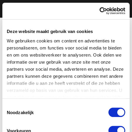
Deze website maakt gebruik van cookies
We gebruiken cookies om content en advertenties te
personaliseren, om functies voor social media te bieden
en om ons websiteverkeer te analyseren. Ook delen we
informatie over uw gebruik van onze site met onze
partners voor social media, adverteren en analyse. Deze
partners kunnen deze gegevens combineren met andere
informatie die u aan ze heeft verstrekt of die ze hebben
verzameld op basis van uw gebruik van hun services. U
gaat akkoord met onze cookies als u onze website blijft
gebruiken.
Toestemmingsselectie
Noodzakelijk
Voorkeuren