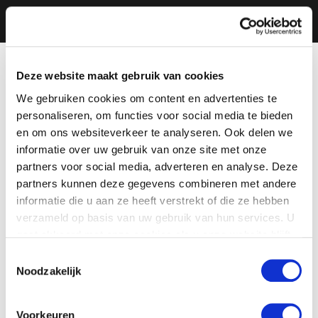
Deze website maakt gebruik van cookies
We gebruiken cookies om content en advertenties te
personaliseren, om functies voor social media te bieden
en om ons websiteverkeer te analyseren. Ook delen we
informatie over uw gebruik van onze site met onze
partners voor social media, adverteren en analyse. Deze
partners kunnen deze gegevens combineren met andere
informatie die u aan ze heeft verstrekt of die ze hebben
verzameld op basis van uw gebruik van hun services. U
gaat akkoord met onze cookies als u onze website blijft
gebruiken.
Toestemmingsselectie
Noodzakelijk
Voorkeuren