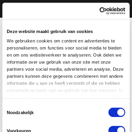
Deze website maakt gebruik van cookies
We gebruiken cookies om content en advertenties te
personaliseren, om functies voor social media te bieden
en om ons websiteverkeer te analyseren. Ook delen we
informatie over uw gebruik van onze site met onze
partners voor social media, adverteren en analyse. Deze
partners kunnen deze gegevens combineren met andere
informatie die u aan ze heeft verstrekt of die ze hebben
verzameld op basis van uw gebruik van hun services. U
gaat akkoord met onze cookies als u onze website blijft
gebruiken.
Toestemmingsselectie
Noodzakelijk
Voorkeuren