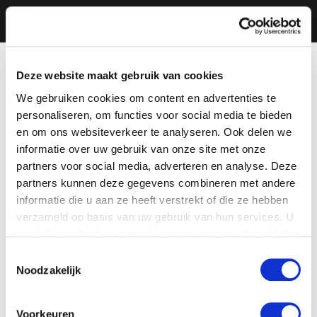
Deze website maakt gebruik van cookies
We gebruiken cookies om content en advertenties te
personaliseren, om functies voor social media te bieden
en om ons websiteverkeer te analyseren. Ook delen we
informatie over uw gebruik van onze site met onze
partners voor social media, adverteren en analyse. Deze
partners kunnen deze gegevens combineren met andere
informatie die u aan ze heeft verstrekt of die ze hebben
verzameld op basis van uw gebruik van hun services. U
gaat akkoord met onze cookies als u onze website blijft
gebruiken.
Toestemmingsselectie
Noodzakelijk
Voorkeuren