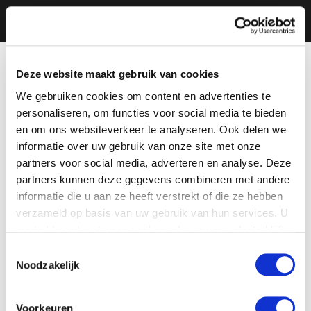
Deze website maakt gebruik van cookies
We gebruiken cookies om content en advertenties te
personaliseren, om functies voor social media te bieden
en om ons websiteverkeer te analyseren. Ook delen we
informatie over uw gebruik van onze site met onze
partners voor social media, adverteren en analyse. Deze
partners kunnen deze gegevens combineren met andere
informatie die u aan ze heeft verstrekt of die ze hebben
verzameld op basis van uw gebruik van hun services. U
gaat akkoord met onze cookies als u onze website blijft
gebruiken.
Toestemmingsselectie
Noodzakelijk
Voorkeuren