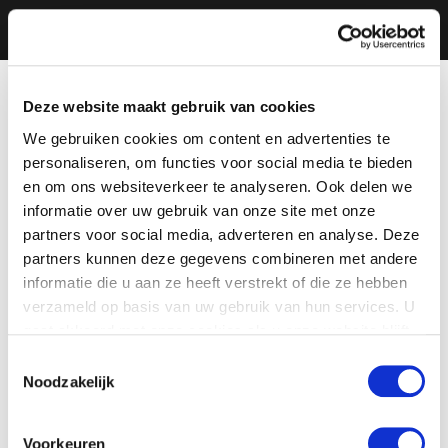
Deze website maakt gebruik van cookies
We gebruiken cookies om content en advertenties te
personaliseren, om functies voor social media te bieden
en om ons websiteverkeer te analyseren. Ook delen we
informatie over uw gebruik van onze site met onze
partners voor social media, adverteren en analyse. Deze
partners kunnen deze gegevens combineren met andere
informatie die u aan ze heeft verstrekt of die ze hebben
verzameld op basis van uw gebruik van hun services. U
gaat akkoord met onze cookies als u onze website blijft
gebruiken.
Toestemmingsselectie
Noodzakelijk
Voorkeuren