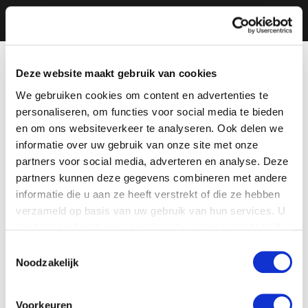
Deze website maakt gebruik van cookies
We gebruiken cookies om content en advertenties te
personaliseren, om functies voor social media te bieden
en om ons websiteverkeer te analyseren. Ook delen we
informatie over uw gebruik van onze site met onze
partners voor social media, adverteren en analyse. Deze
partners kunnen deze gegevens combineren met andere
informatie die u aan ze heeft verstrekt of die ze hebben
verzameld op basis van uw gebruik van hun services. U
gaat akkoord met onze cookies als u onze website blijft
gebruiken.
Toestemmingsselectie
Noodzakelijk
Voorkeuren