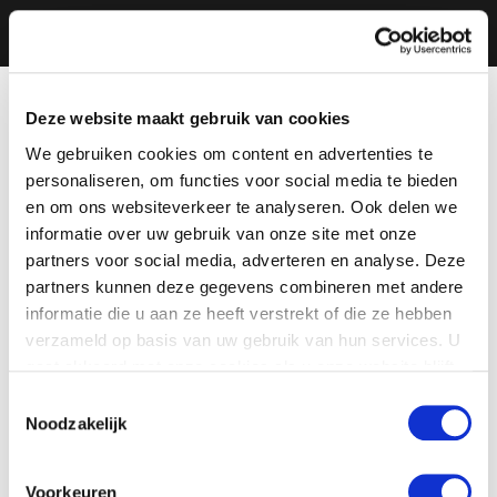
Deze website maakt gebruik van cookies
We gebruiken cookies om content en advertenties te
personaliseren, om functies voor social media te bieden
en om ons websiteverkeer te analyseren. Ook delen we
informatie over uw gebruik van onze site met onze
partners voor social media, adverteren en analyse. Deze
partners kunnen deze gegevens combineren met andere
informatie die u aan ze heeft verstrekt of die ze hebben
verzameld op basis van uw gebruik van hun services. U
gaat akkoord met onze cookies als u onze website blijft
gebruiken.
Toestemmingsselectie
Noodzakelijk
Voorkeuren