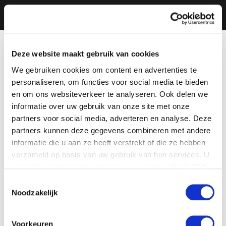
Deze website maakt gebruik van cookies
We gebruiken cookies om content en advertenties te
personaliseren, om functies voor social media te bieden
en om ons websiteverkeer te analyseren. Ook delen we
informatie over uw gebruik van onze site met onze
partners voor social media, adverteren en analyse. Deze
partners kunnen deze gegevens combineren met andere
informatie die u aan ze heeft verstrekt of die ze hebben
verzameld op basis van uw gebruik van hun services. U
gaat akkoord met onze cookies als u onze website blijft
gebruiken.
Toestemmingsselectie
Noodzakelijk
Voorkeuren