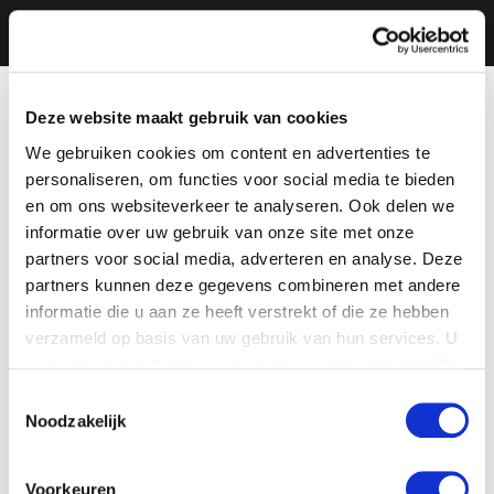
Deze website maakt gebruik van cookies
We gebruiken cookies om content en advertenties te
personaliseren, om functies voor social media te bieden
en om ons websiteverkeer te analyseren. Ook delen we
informatie over uw gebruik van onze site met onze
partners voor social media, adverteren en analyse. Deze
partners kunnen deze gegevens combineren met andere
informatie die u aan ze heeft verstrekt of die ze hebben
verzameld op basis van uw gebruik van hun services. U
gaat akkoord met onze cookies als u onze website blijft
gebruiken.
Toestemmingsselectie
Noodzakelijk
Voorkeuren